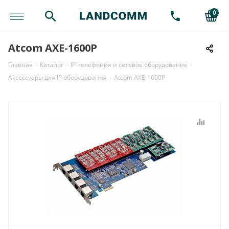
0
Atcom AXE-1600P
Главная
-
Каталог
-
IP-телефония и сетевое оборудование
-
Аксессуары для IP оборудования
-
Atcom AXE-1600P