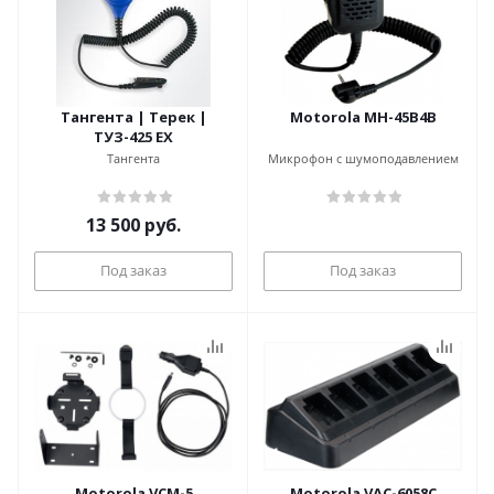
Тангента | Терек |
Motorola MH-45B4B
ТУЗ-425 EX
Тангента
Микрофон с шумоподавлением
13 500
руб.
Под заказ
Под заказ
Motorola VCM-5
Motorola VAC-6058C