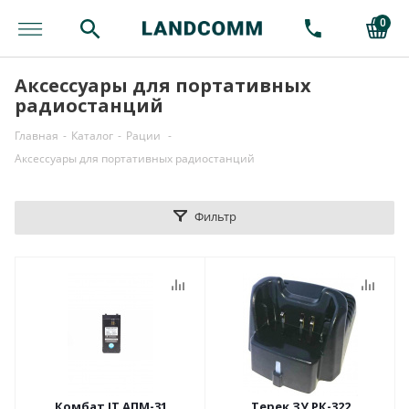
0
Аксессуары для портативных
радиостанций
Главная
-
Каталог
-
Рации
-
Аксессуары для портативных радиостанций
Фильтр
Комбат IT АПМ-31
Терек ЗУ РК-322