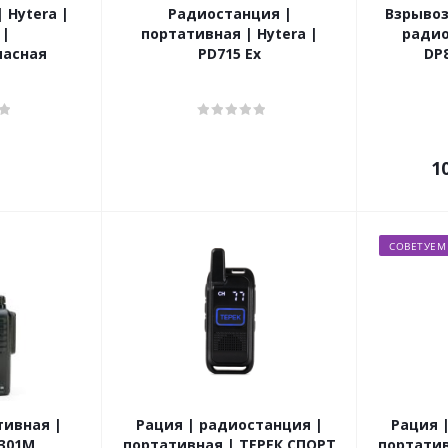
 Hytera |
Радиостанция |
Взрыво
 |
портативная | Hytera |
радио
пасная
PD715 Ex
DP8
1
СОВЕТУЕМ
тивная |
Рация | радиостанция |
Рация 
-301М
портативная | ТЕРЕК СПОРТ
портатив