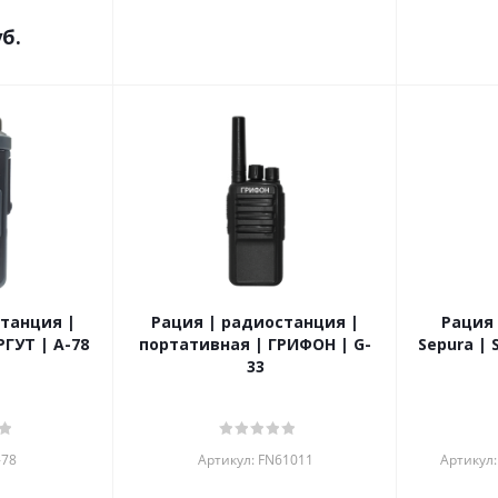
б.
танция |
Рация | радиостанция |
Рация 
ГУТ | А-78
портативная | ГРИФОН | G-
Sepura | 
33
-78
Артикул: FN61011
Артикул: