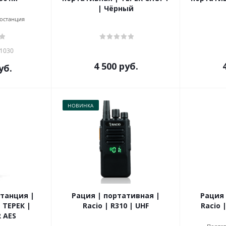
| Чёрный
останция
51030
4 500
руб.
уб.
НОВИНКА
танция |
Рация | портативная |
Рация 
 ТЕРЕК |
Racio | R310 | UHF
Racio 
 AES