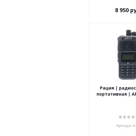
8 950
ру
Рация | радиос
портативная | АР
Артикул: А