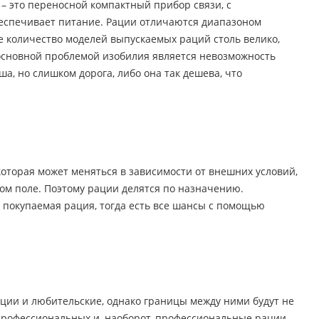
 – это переносной компактный прибор связи, с
еспечивает питание. Рации отличаются диапазоном
е количество моделей выпускаемых раций столь велико,
основной проблемой изобилия является невозможность
а, но слишком дорога, либо она так дешева, что
которая может меняться в зависимости от внешних условий,
стом поле. Поэтому рации делятся по назначению.
я покупаемая рация, тогда есть все шансы с помощью
ции и любительские, однако границы между ними будут не
 профессиональных и, наоборот, профессиональные рации