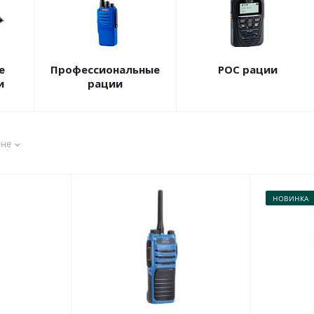
е
Профессиональные
POC рации
и
рации
ене
НОВИНКА