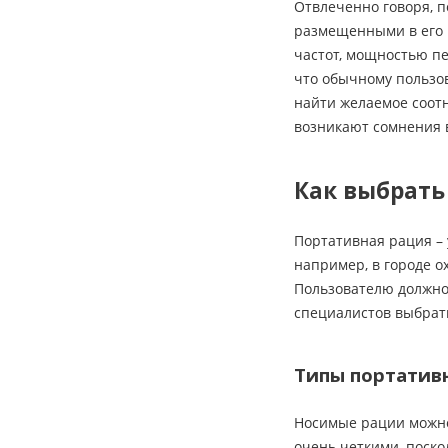
Отвлеченно говоря, п
размещенными в его 
частот, мощностью пе
что обычному пользо
найти желаемое соотн
возникают сомнения в
Как выбрать
Портативная рация – 
например, в городе о
Пользователю должно 
специалистов выбрат
Типы портатив
Носимые рации можно
очень четкими, поск