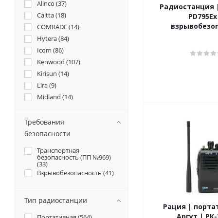
Alinco (
37
)
Радиостанция |
Caltta (
18
)
PD795Ex
взрывобезо
COMRADE (
14
)
Hytera (
84
)
Icom (
86
)
Kenwood (
107
)
Kirisun (
14
)
Lira (
9
)
Midland (
14
)
Motorola (
97
)
Optimcom (
2
)
Требования
Racio (
24
)
безопасности
Roger (
21
)
Транспортная
Sirus (
7
)
безопасность (ПП №969)
(
33
)
TurboSky (
10
)
Взрывобезопасность (
41
)
Vector (
31
)
Vertex Standard (
20
)
Тип радиостанции
VOSTOK (
25
)
Рация | порта
Yaesu (
30
)
Аргут | РК
Портативная (
564
)