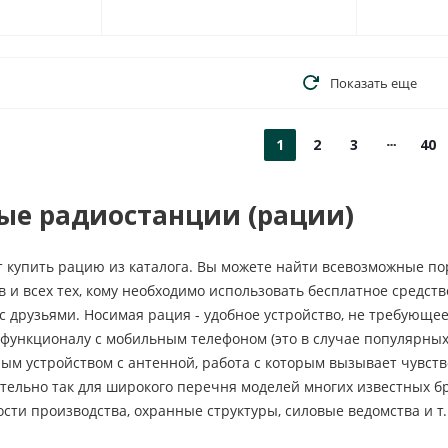
Показать еще
1
2
3
40
ые радиостанции (рации)
 купить рацию из каталога. Вы можете найти всевозможные пор
в и всех тех, кому необходимо использовать бесплатное средст
 с друзьями. Носимая рация - удобное устройство, не требующе
 функционалу с мобильным телефоном (это в случае популярны
ым устройством с антенной, работа с которым вызывает чувст
ительно так для широкого перечня моделей многих известных 
сти производства, охранные структуры, силовые ведомства и т.