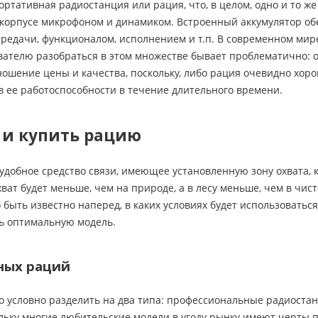
ортативная радиостанция или рация, что, в целом, одно и то же
корпусе микрофоном и динамиком. Встроенный аккумулятор об
редачи, функционалом, исполнением и т.п. В современном мир
вателю разобраться в этом множестве бывает проблематично: 
ошение цены и качества, поскольку, либо рация очевидно хорош
 ее работоспособности в течение длительного времени.
 и купить рацию
удобное средство связи, имеющее установленную зону охвата, 
хват будет меньше, чем на природе, а в лесу меньше, чем в чи
быть известно наперед, в каких условиях будет использоватьс
ь оптимальную модель.
ных раций
 условно разделить на два типа: профессиональные радиостан
ольку многие любительские модели в угоду рынку имеют черты