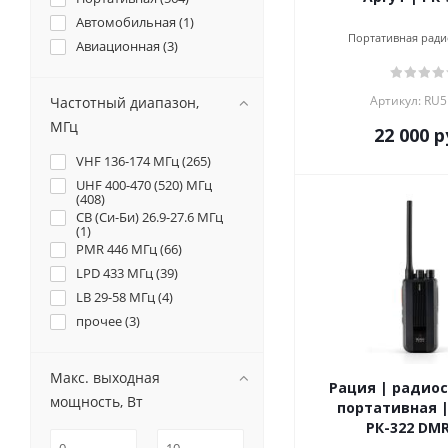
ZTE (
2
)
Автомобильная (
1
)
АО ОНИИП (
1
)
Портативная ради
Авиационная (
3
)
АРГУТ (
28
)
Бизон (
11
)
Артикул: RU
Частотный диапазон,
Гранит (
4
)
МГц
22 000
р
Комбат (
21
)
Терек (
38
)
VHF 136-174 МГц (
265
)
UHF 400-470 (520) МГц
(
408
)
CB (Си-Би) 26.9-27.6 МГц
(
1
)
PMR 446 МГц (
66
)
LPD 433 МГц (
39
)
LB 29-58 МГц (
4
)
прочее (
3
)
Макс. выходная
Рация | радиос
мощность, Вт
портативная |
РК-322 DMR