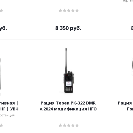
Портат
уб.
8 350
руб.
тивная |
Рация Терек РК-322 DMR
Рация 
UHF | УВЧ
v.2024 модификация НГО
Гр
останция