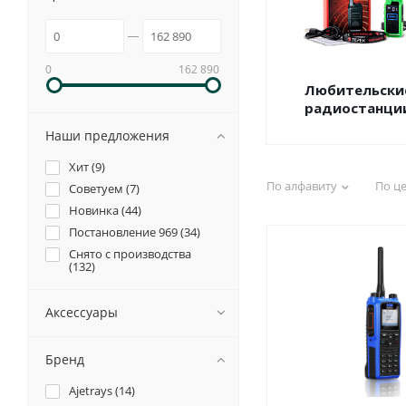
0
162 890
Любительски
радиостанци
Наши предложения
Хит (
9
)
По алфавиту
По ц
Советуем (
7
)
Новинка (
44
)
Постановление 969 (
34
)
Снято с производства
(
132
)
Аксессуары
Бренд
Ajetrays (
14
)