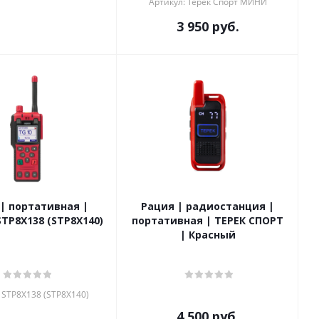
Артикул: Терек Спорт МИНИ
3 950
руб.
| портативная |
Рация | радиостанция |
STP8X138 (STP8X140)
портативная | ТЕРЕК СПОРТ
| Красный
 STP8X138 (STP8X140)
4 500
руб.