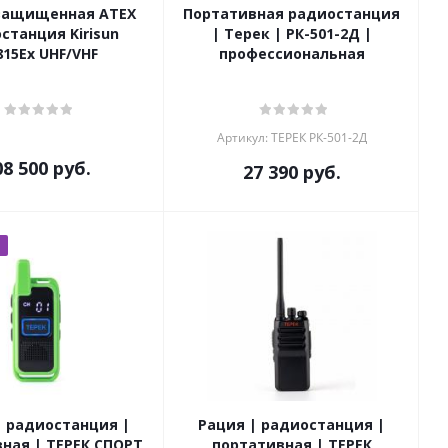
защищенная ATEX
Портативная радиостанция
станция Kirisun
| Терек | РК-501-2Д |
15Ex UHF/VHF
профессиональная
Артикул: ТЕРЕК РК-501-2Д
08 500
руб.
27 390
руб.
| радиостанция |
Рация | радиостанция |
ная | ТЕРЕК СПОРТ
портативная | ТЕРЕК