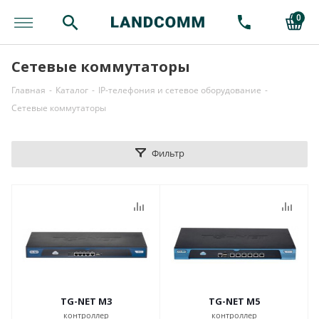
0
Сетевые коммутаторы
Главная
-
Каталог
-
IP-телефония и сетевое оборудование
-
Сетевые коммутаторы
Фильтр
TG-NET M3
TG-NET M5
контроллер
контроллер