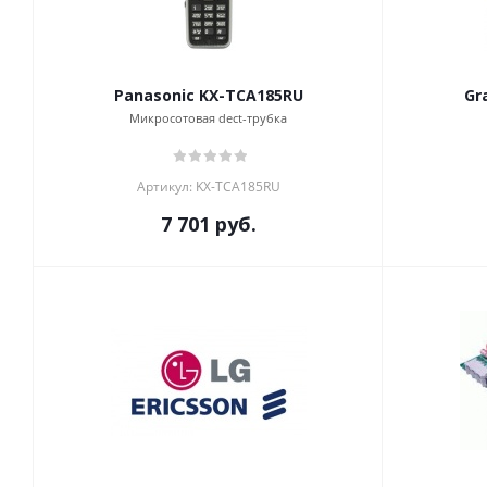
Panasonic KX-TCA185RU
Gr
Микросотовая dect-трубка
Артикул: KX-TCA185RU
7 701
руб.