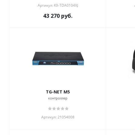
Артикул: KX-TDA0104XJ
43 270
руб.
TG-NET M5
контроллер
Артикул: 21054008