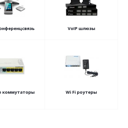
онференцсвязь
VoIP шлюзы
е коммутаторы
Wi Fi роутеры