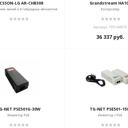
ICSSON-LG AR-CHB308
Grandstream HA1
шних линий и 8 гибридных абонентов
Контроллер
Артикул: 105140010
36 337
руб.
G-NET PSE501G-30W
TG-NET PSE501-1
Инжектор PoE
Инжектор с PoE