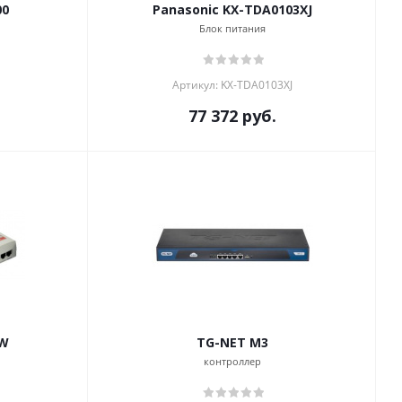
00
Panasonic KX-TDA0103XJ
Блок питания
Артикул: KX-TDA0103XJ
77 372
руб.
5W
TG-NET M3
контроллер