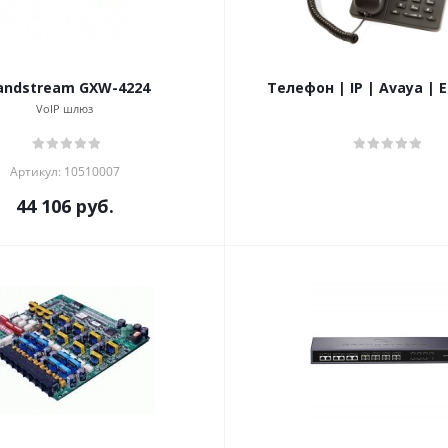
andstream GXW-4224
Телефон | IP | Avaya | E
VoIP шлюз
Артикул: 10510007
44 106
руб.