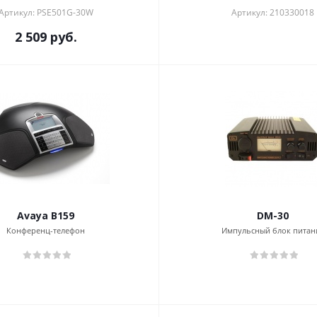
Артикул: PSE501G-30W
Артикул: 210330018
2 509
руб.
Avaya B159
DM-30
Конференц-телефон
Импульсный блок питан