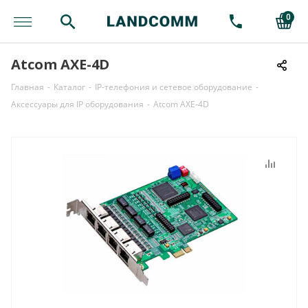
0
Atcom AXE-4D
Главная
-
Каталог
-
IP-телефония и сетевое оборудование
-
Аксессуары для IP оборудования
-
Atcom AXE-4D