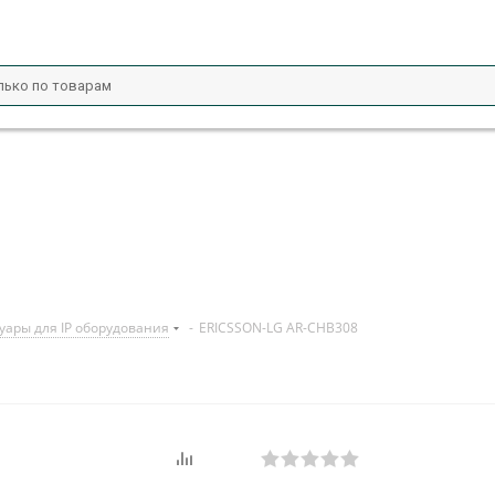
уары для IP оборудования
-
ERICSSON-LG AR-CHB308