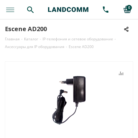
0
Escene AD200
Главная
-
Каталог
-
IP-телефония и сетевое оборудование
-
Аксессуары для IP оборудования
-
Escene AD200