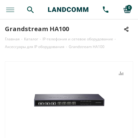
0
Grandstream HA100
Главная
-
Каталог
-
IP-телефония и сетевое оборудование
-
Аксессуары для IP оборудования
-
Grandstream HA100