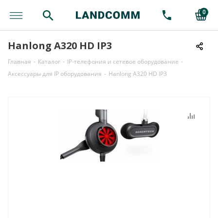
0
Hanlong A320 HD IP3
Главная
-
Каталог
-
IP-телефония и сетевое оборудование
-
Аксессуары для IP оборудования
-
Hanlong A320 HD IP3