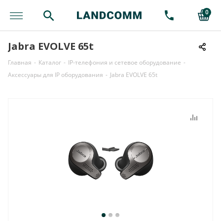
0
Jabra EVOLVE 65t
Главная
-
Каталог
-
IP-телефония и сетевое оборудование
-
Аксессуары для IP оборудования
-
Jabra EVOLVE 65t