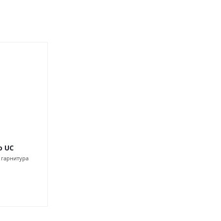
o UC
 гарнитура