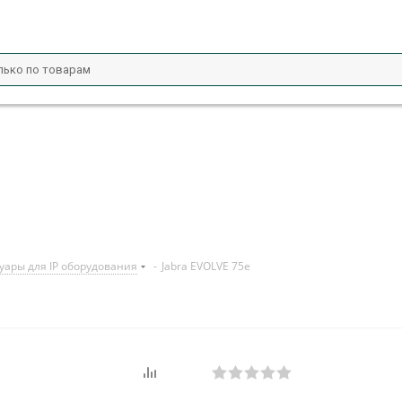
уары для IP оборудования
-
Jabra EVOLVE 75e