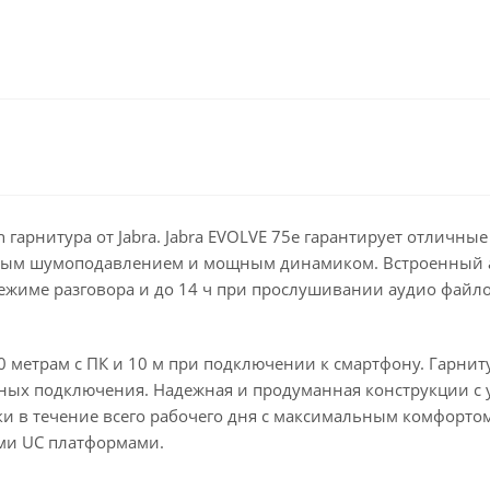
 гарнитура от Jabra. Jabra EVOLVE 75e гарантирует отличны
ым шумоподавлением и мощным динамиком. Встроенный а
ежиме разговора и до 14 ч при прослушивании аудио файлов
0 метрам с ПК и 10 м при подключении к смартфону. Гарнит
нных подключения. Надежная и продуманная конструкции с
 в течение всего рабочего дня с максимальным комфортом.
семи UC платформами.