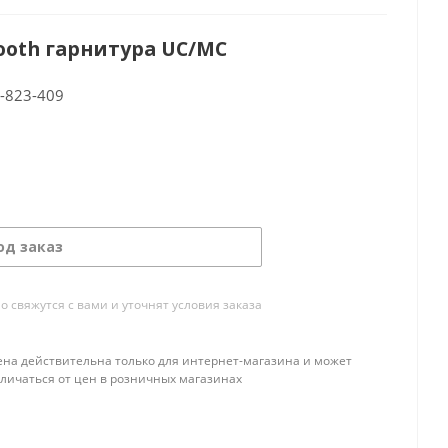
ooth гарнитура UC/MC
-823-409
од заказ
свяжутся с вами и уточнят условия заказа
ена действительна только для интернет-магазина и может
тличаться от цен в розничных магазинах