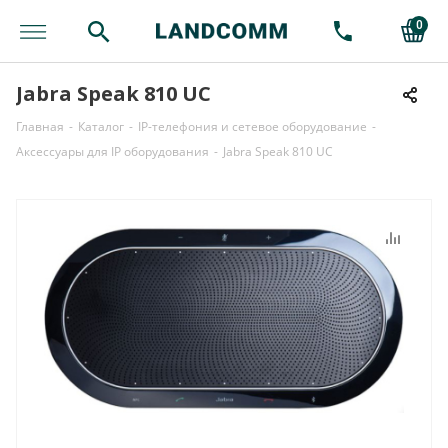
0
Jabra Speak 810 UC
Главная
-
Каталог
-
IP-телефония и сетевое оборудование
-
Аксессуары для IP оборудования
-
Jabra Speak 810 UC