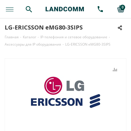
0
LG-ERICSSON eMG80-3SIPS
Главная
-
Каталог
-
IP-телефония и сетевое оборудование
-
Аксессуары для IP оборудования
-
LG-ERICSSON eMG80-3SIPS