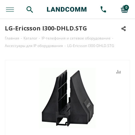
0
LG-Ericsson I300-DHLD.STG
Главная
-
Каталог
-
IP-телефония и сетевое оборудование
-
Аксессуары для IP оборудования
-
LG-Ericsson I300-DHLD.STG