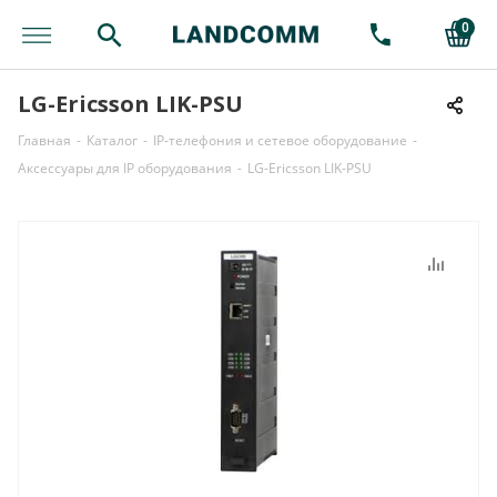
0
LG-Ericsson LIK-PSU
Главная
-
Каталог
-
IP-телефония и сетевое оборудование
-
Аксессуары для IP оборудования
-
LG-Ericsson LIK-PSU