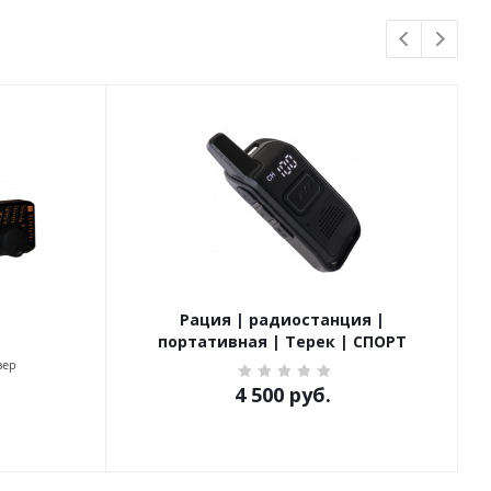
Рация | радиостанция |
портативная | Терек | СПОРТ
вер
4 500
руб.