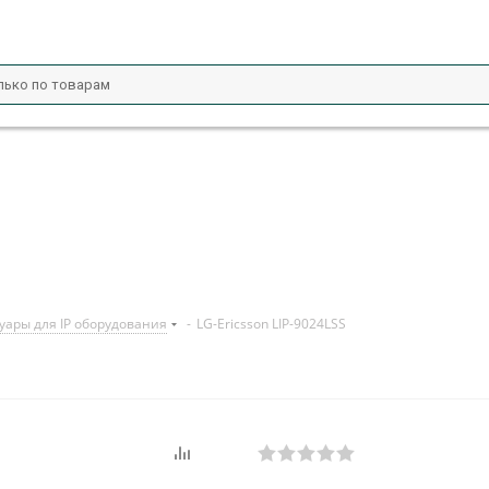
уары для IP оборудования
-
LG-Ericsson LIP-9024LSS