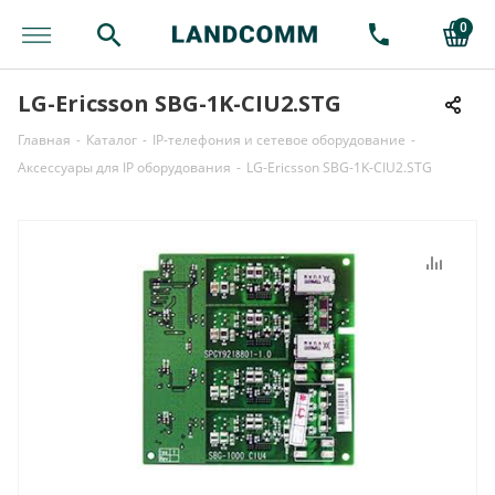
0
LG-Ericsson SBG-1K-CIU2.STG
Главная
-
Каталог
-
IP-телефония и сетевое оборудование
-
Аксессуары для IP оборудования
-
LG-Ericsson SBG-1K-CIU2.STG