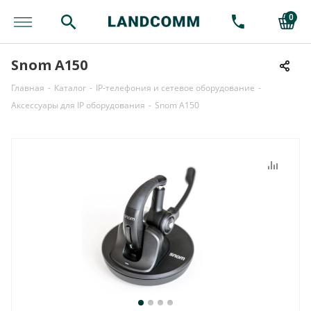
0
Snom A150
Главная
-
Каталог
-
IP-телефония и сетевое оборудование
-
Аксессуары для IP оборудования
-
Snom A150