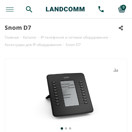
0
Snom D7
Главная
-
Каталог
-
IP-телефония и сетевое оборудование
-
Аксессуары для IP оборудования
-
Snom D7