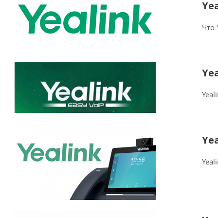
Ye
Что 
Ye
Yeal
Ye
Yeal