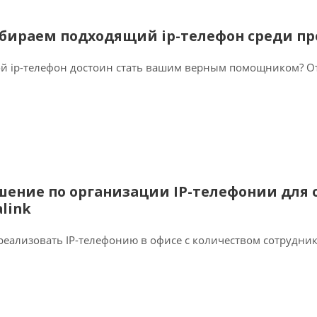
бираем подходящий ip-телефон среди пре
й ip-телефон достоин стать вашим верным помощником? Отв
шение по организации IP-телефонии для о
alink
реализовать IP-телефонию в офисе с количеством сотрудник