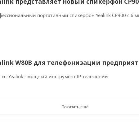
alink представляет новый спикерфон CP90
фессиональный портативный спикерфон Yealink CP900 с 6 
alink W80B для телефонизации предприя
 от Yealink - мощный инструмент IP-телефонии
Показать ещё