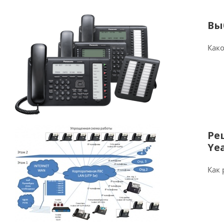
Вы
Како
Ре
Ye
Как 