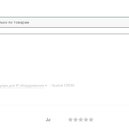
уары для IP оборудования
-
Yealink CPE90