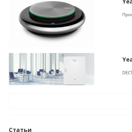
Ye
Про
Ye
DECT
Статьи