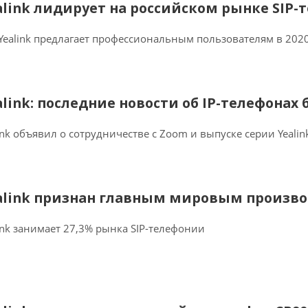
alink лидирует на российском рынке SIP
Yealink предлагает профессиональным пользователям в 2020
alink: последние новости об IP-телефонах
ink объявил о сотрудничестве с Zoom и выпуске серии Yealin
alink признан главным мировым произво
ink занимает 27,3% рынка SIP-телефонии