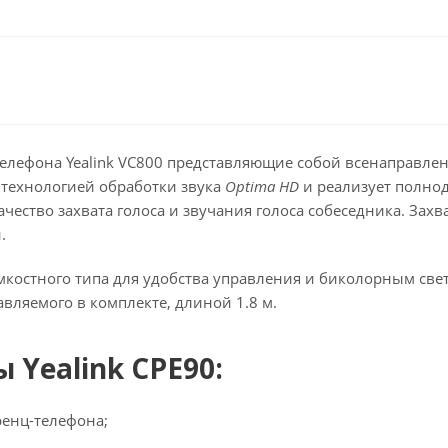
телефона Yealink VC800 представляющие собой всенаправле
технологией обработки звука
Optima HD
и реализует полно
ество захвата голоса и звучания голоса собеседника. Захва
.
костного типа для удобства управления и биколорным све
вляемого в комплекте, длиной 1.8 м.
Yealink CPE90:
енц-телефона;