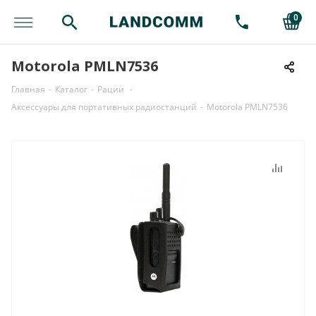
0
Motorola PMLN7536
Главная
-
Каталог
-
Рации
-
Аксессуары для портативных радиостанций
-
Motorola PMLN7536