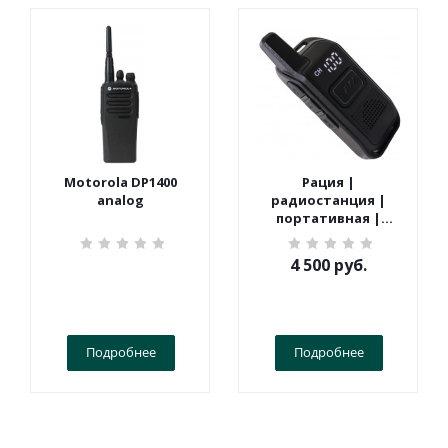
Motorola DP1400
Рация |
analog
радиостанция |
портативная |
Терек | СПОРТ
4 500
руб.
Подробнее
Подробнее