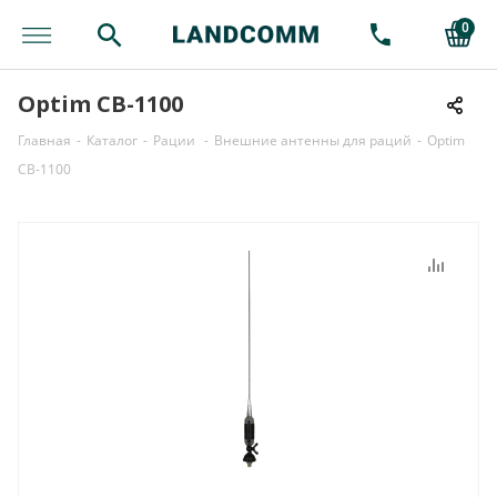
0
Optim CB-1100
Главная
-
Каталог
-
Рации
-
Внешние антенны для раций
-
Optim
CB-1100