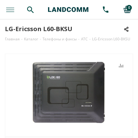
0
LG-Ericsson L60-BKSU
Главная
-
Каталог
-
Телефоны и факсы
-
АТС
-
LG-Ericsson L60-BKSU