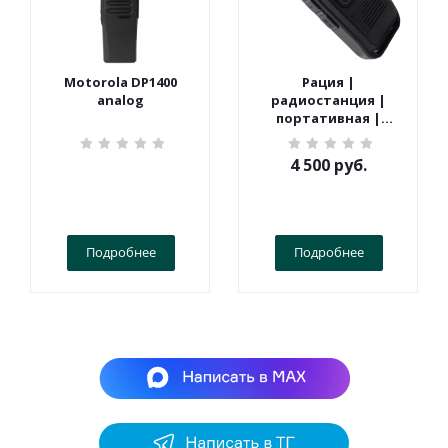
Motorola DP1400
Рация |
analog
радиостанция |
портативная |
Терек | СПОРТ
4 500
руб.
Подробнее
Подробнее