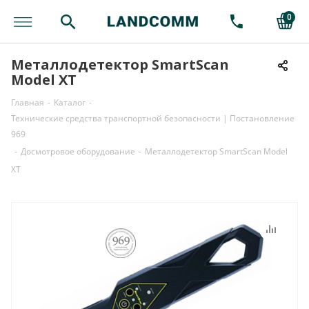
0
Металлодетектор SmartScan
Model XT
Главная
-
Каталог
-
Технические средства транспортной безопасности | Постановление
969
-
Досмотровое оборудование
-
Металлодетектор SmartScan Model
XT