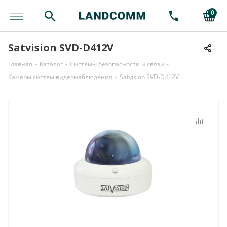
0
Satvision SVD-D412V
Главная
-
Каталог
-
Системы безопасности и связи
-
Камеры систем видеонаблюдения
-
Satvision SVD-D412V