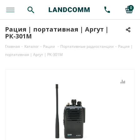
0
Рация | портативная | Аргут |
РК-301М
Главная
-
Каталог
-
Рации
-
Портативные радиостанции
-
Рация |
портативная | Аргут | РК-301М