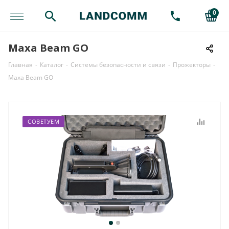
0
Maxa Beam GO
Главная
-
Каталог
-
Системы безопасности и связи
-
Прожекторы
-
Maxa Beam GO
СОВЕТУЕМ