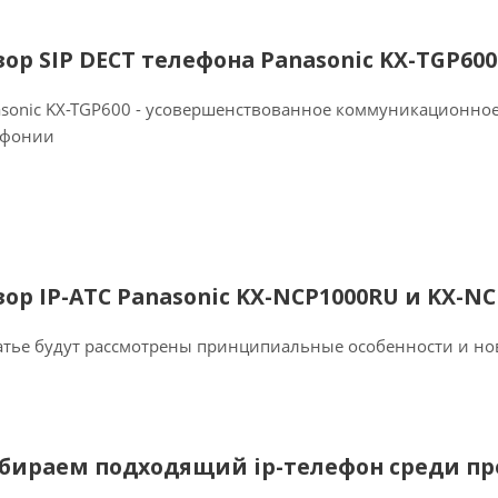
зор SIP DECT телефона Panasonic KX-TGP600
sonic KX-TGP600 - усовершенствованное коммуникационное
ефонии
зор IP-АТС Panasonic KX-NCP1000RU и KX-N
атье будут рассмотрены принципиальные особенности и но
бираем подходящий ip-телефон среди пре