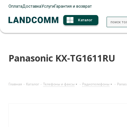
Оплата
Доставка
Услуги
Гарантия и возврат
Каталог
Panasonic KX-TG1611RU
Главная
-
Каталог
-
Телефоны и факсы
-
Радиотелефоны
-
Panas