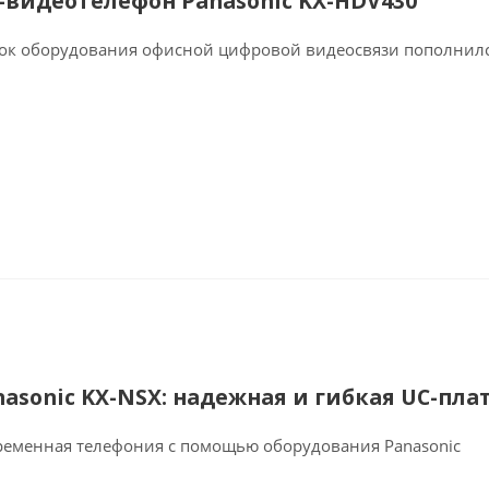
P-видеотелефон Panasonic KX-HDV430
ок оборудования офисной цифровой видеосвязи пополнилс
nasonic KX-NSX: надежная и гибкая UC-пл
ременная телефония с помощью оборудования Panasonic