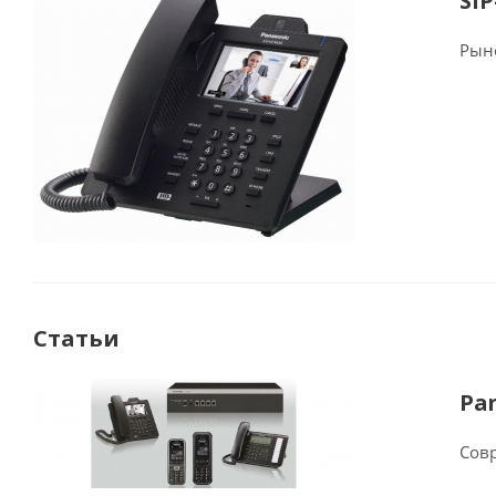
SI
Рын
Статьи
Pa
Сов