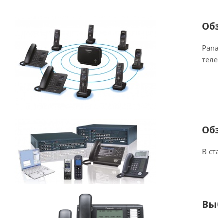
Об
Pana
тел
Об
В ст
Вы