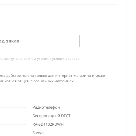
од заказ
свяжутся с вами и уточнят условия заказа
ена действительна только для интернет-магазина и может
тличаться от цен в розничных магазинах
Радиотелефон
Беспроводной DECT
RA-SD1102RUWH
Sanyo