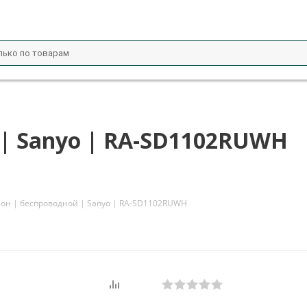
 | Sanyo | RA-SD1102RUWH
он | беспроводной | Sanyo | RA-SD1102RUWH