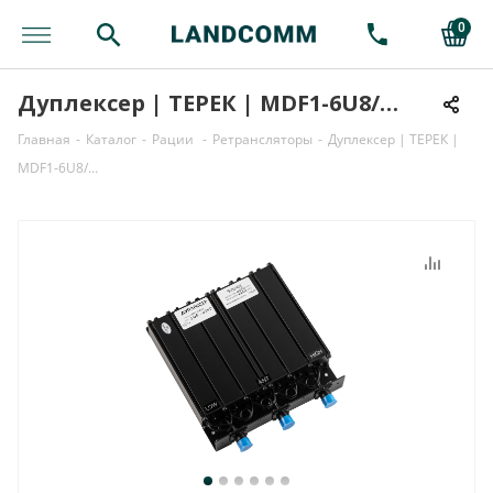
0
Дуплексер | ТЕРЕК | MDF1-6U8/…
Главная
-
Каталог
-
Рации
-
Ретрансляторы
-
Дуплексер | ТЕРЕК |
MDF1-6U8/…