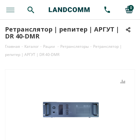
0
Ретранслятор | репитер | АРГУТ |
DR 40-DMR
Главная
-
Каталог
-
Рации
-
Ретрансляторы
-
Ретранслятор |
репитер | АРГУТ | DR 40-DMR