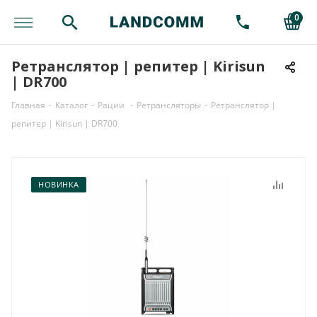
0
Ретранслятор | репитер | Kirisun
| DR700
Главная
-
Каталог
-
Рации
-
Ретрансляторы
-
Ретранслятор |
репитер | Kirisun | DR700
НОВИНКА