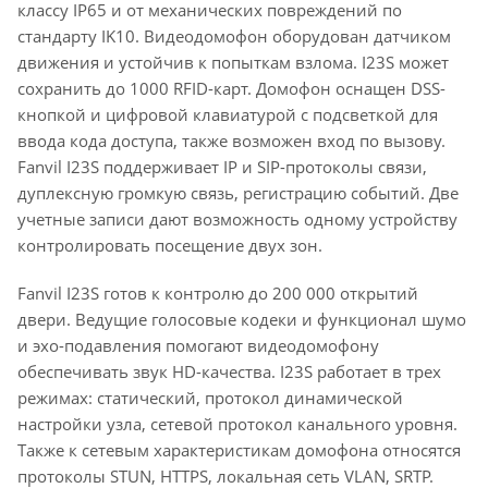
классу IP65 и от механических повреждений по
стандарту IK10. Видеодомофон оборудован датчиком
движения и устойчив к попыткам взлома. I23S может
сохранить до 1000 RFID-карт. Домофон оснащен DSS-
кнопкой и цифровой клавиатурой с подсветкой для
ввода кода доступа, также возможен вход по вызову.
Fanvil I23S поддерживает IP и SIP-протоколы связи,
дуплексную громкую связь, регистрацию событий. Две
учетные записи дают возможность одному устройству
контролировать посещение двух зон.
Fanvil I23S готов к контролю до 200 000 открытий
двери. Ведущие голосовые кодеки и функционал шумо
и эхо-подавления помогают видеодомофону
обеспечивать звук HD-качества. I23S работает в трех
режимах: статический, протокол динамической
настройки узла, сетевой протокол канального уровня.
Также к сетевым характеристикам домофона относятся
протоколы STUN, HTTPS, локальная сеть VLAN, SRTP.