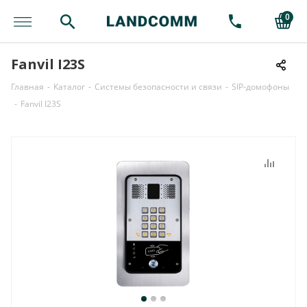
0
Fanvil I23S
Главная
-
Каталог
-
Системы безопасности и связи
-
SIP-домофоны
-
Fanvil I23S