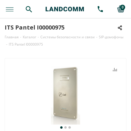
0
ITS Pantel I00000975
Главная
-
Каталог
-
Системы безопасности и связи
-
SIP-домофоны
-
ITS Pantel I00000975