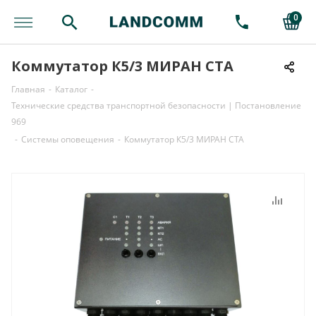
0
Коммутатор К5/3 МИРАН СТА
Главная
-
Каталог
-
Технические средства транспортной безопасности | Постановление
969
-
Системы оповещения
-
Коммутатор К5/3 МИРАН СТА