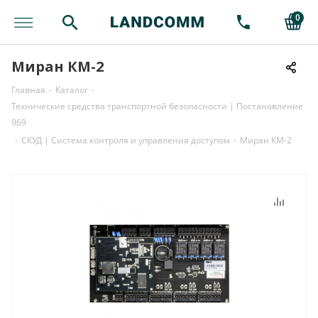
0
Миран КМ-2
Главная
-
Каталог
-
Технические средства транспортной безопасности | Постановление
969
-
СКУД | Система контроля и управления доступом
-
Миран КМ-2