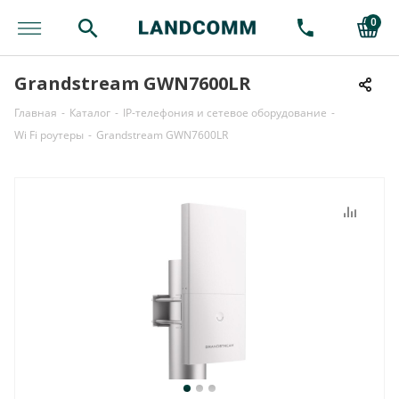
0
Grandstream GWN7600LR
Главная
-
Каталог
-
IP-телефония и сетевое оборудование
-
Wi Fi роутеры
-
Grandstream GWN7600LR