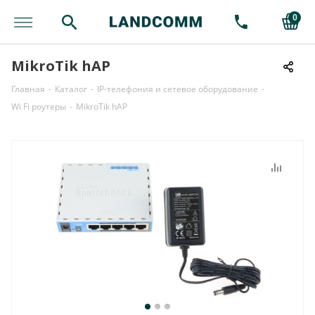
0
MikroTik hAP
Главная
-
Каталог
-
IP-телефония и сетевое оборудование
-
Wi Fi роутеры
-
MikroTik hAP