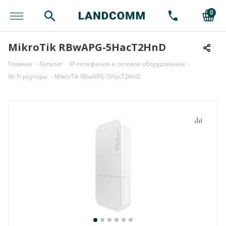
0
MikroTik RBwAPG-5HacT2HnD
Главная
-
Каталог
-
IP-телефония и сетевое оборудование
-
Wi Fi роутеры
-
MikroTik RBwAPG-5HacT2HnD