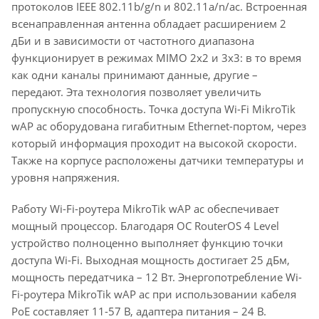
протоколов IEEE 802.11b/g/n и 802.11a/n/ac. Встроенная
всенаправленная антенна обладает расширением 2
дБи и в зависимости от частотного диапазона
функционирует в режимах MIMO 2x2 и 3x3: в то время
как одни каналы принимают данные, другие –
передают. Эта технология позволяет увеличить
пропускную способность. Точка доступа Wi-Fi MikroTik
wAP ac оборудована гигабитным Ethernet-портом, через
который информация проходит на высокой скорости.
Также на корпусе расположены датчики температуры и
уровня напряжения.
Работу Wi-Fi-роутера MikroTik wAP ac обеспечивает
мощный процессор. Благодаря ОС RouterOS 4 Level
устройство полноценно выполняет функцию точки
доступа Wi-Fi. Выходная мощность достигает 25 дБм,
мощность передатчика – 12 Вт. Энергопотребление Wi-
Fi-роутера MikroTik wAP ac при использовании кабеля
PoE составляет 11-57 В, адаптера питания – 24 В.