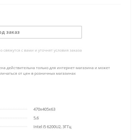
од заказ
свяжутся с вами и уточнят условия заказа
ена действительна только для интернет-магазина и может
тличаться от цен в розничных магазинах
470х405х63
5,6
Intel i5 6200U2, 3ГГц