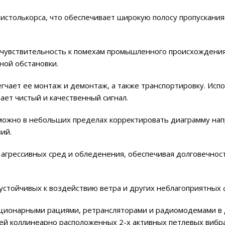
истолькорса, что обеспечивает широкую полосу пропускания 
 чувствительность к помехам промышленного происхождения
ной обстановки.
гчает ее монтаж и демонтаж, а также транспортировку. Исп
ет чистый и качественный сигнал.
можно в небольших пределах корректировать диаграмму нап
ий.
грессивных сред и обледенения, обеспечивая долговечнос
устойчивых к воздействию ветра и других неблагоприятных 
ационарными рациями, ретрансляторами и радиомодемами в 
ей коллинеарно расположенных 2-х активных петлевых вибр