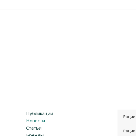
Быстрый просмотр
Антенна | базовая | Терек | D2 | VHF
Подробнее
Публикации
Рации
Новости
Статьи
Рации
Бренды