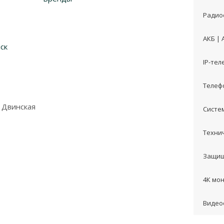
Радио
АКБ |
ск
IP-те
Телеф
 Двинская
Систе
Техни
Защищ
4К мо
Видео