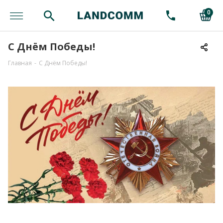
0
С Днём Победы!
Главная
-
С Днём Победы!