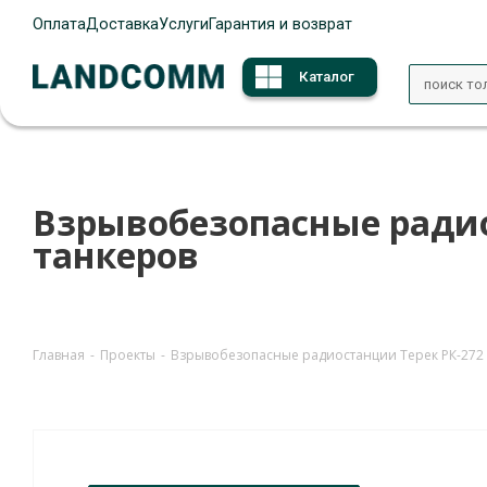
Оплата
Доставка
Услуги
Гарантия и возврат
Каталог
Взрывобезопасные радио
танкеров
Главная
-
Проекты
-
Взрывобезопасные радиостанции Терек РК-272 