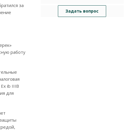
братился за
Задать вопрос
чение
ерек»
сную работу
ительные
налоговая
x ib IIIB
ия для
яет
 защиты
средой,