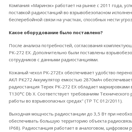
Компания «Маринэк» работает на рынке с 2011 года, ус
поставкой радиостанций во взрывобезопасном исполнен
бесперебойной связи на участках, способных нести угро
Какое оборудование было поставлено?
После анализа потребностей, согласования комплектующ
РК-272 EX. Дополнительно были поставлены взрывобезо
сотрудников с данными радиостанциями.
Кожаный чехол РК-272Ех обеспечивает удобство перен
АКЛ РК272 Аккумулятор емкостью 2870мАч обеспечивае
радиостанция Терек РК-272 EX обладает маркировками взрыв
Т130°C Db X. Соответствует требованиям Технического
работы во взрывоопасных средах" (ТР ТС 012/2011).
Выходная мощность радиостанции до 3,5 Вт при необхо
обеспечивать большую территорию объекта радиосвязь
IP68). Радиостанция работает в аналоговом, цифровом 