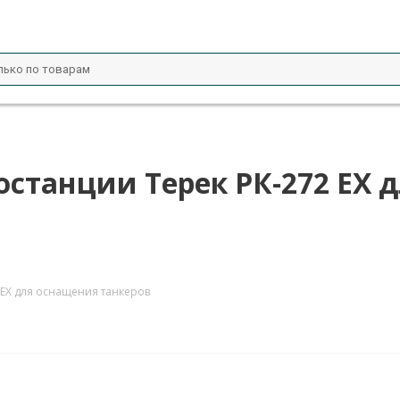
станции Терек РК-272 EX 
EX для оснащения танкеров