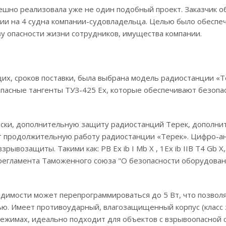
пешно реализовала уже не один подобный проект. Заказчик о
ии на 4 судна компании-судовладельца. Целью было обеспе
зу опасности жизни сотрудников, имущества компании.
их, сроков поставки, была выбрана модель радиостанции «Т
пасные тангенты ТУЗ-425 Ex, которые обеспечивают безопа
оски, дополнительную защиту радиостанций Терек, дополн
т продолжительную работу радиостанции «Терек». Цифро-а
озащиты. Такими как: РB Ex ib I Mb X , 1Ex ib IIB T4 Gb X, E
 регламента Таможенного союза "О безопасности оборудован
димости может перепрограммироваться до 5 Вт, что позвол
ю. Имеет противоударный, влагозащищенный корпус (класс
режимах, идеально подходит для объектов с взрывоопасной 