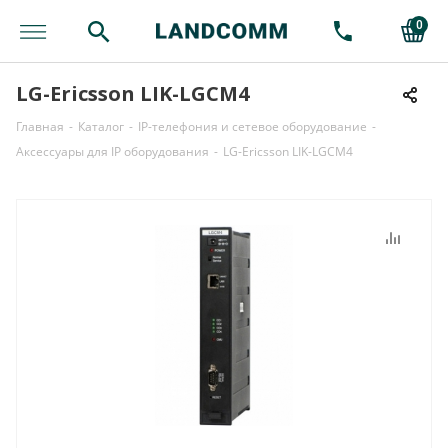
0
LG-Ericsson LIK-LGCM4
Главная
-
Каталог
-
IP-телефония и сетевое оборудование
-
Аксессуары для IP оборудования
-
LG-Ericsson LIK-LGCM4