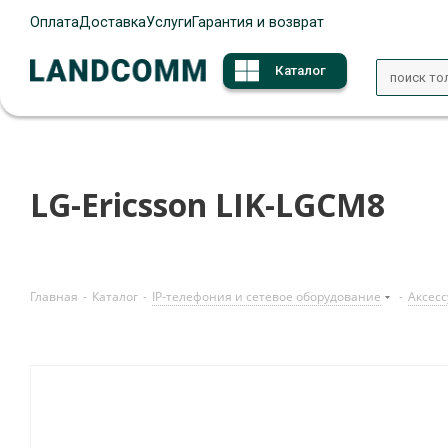
Оплата
Доставка
Услуги
Гарантия и возврат
Каталог
LG-Ericsson LIK-LGCM8
Главная
-
Каталог
-
IP-телефония и сетевое оборудование
-
Аксесс