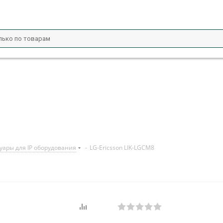
уары для IP оборудования
-
LG-Ericsson LIK-LGCM8