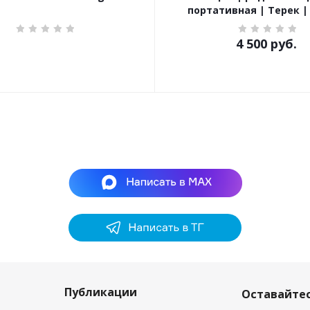
портативная | Терек |
4 500
руб.
Публикации
Оставайтес