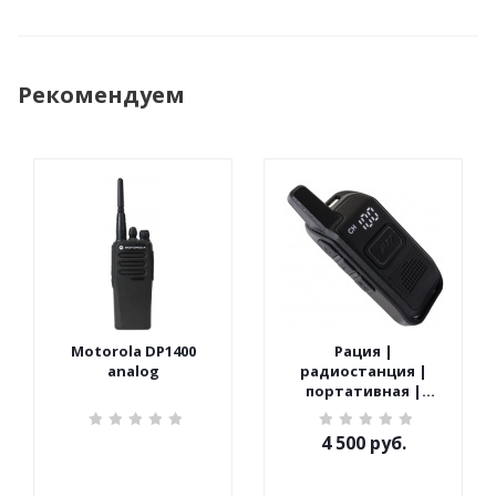
Рекомендуем
Motorola DP1400
Рация |
analog
радиостанция |
портативная |
Терек | СПОРТ
4 500
руб.