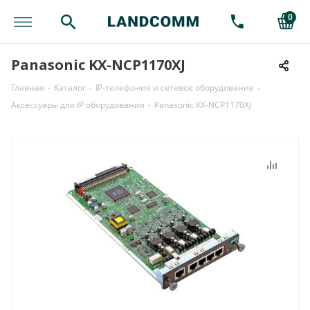
0
Panasonic KX-NCP1170XJ
Главная
-
Каталог
-
IP-телефония и сетевое оборудование
-
Аксессуары для IP оборудования
-
Panasonic KX-NCP1170XJ