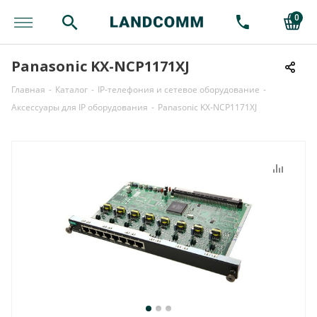
0
Panasonic KX-NCP1171XJ
Главная
-
Каталог
-
IP-телефония и сетевое оборудование
-
Аксессуары для IP оборудования
-
Panasonic KX-NCP1171XJ