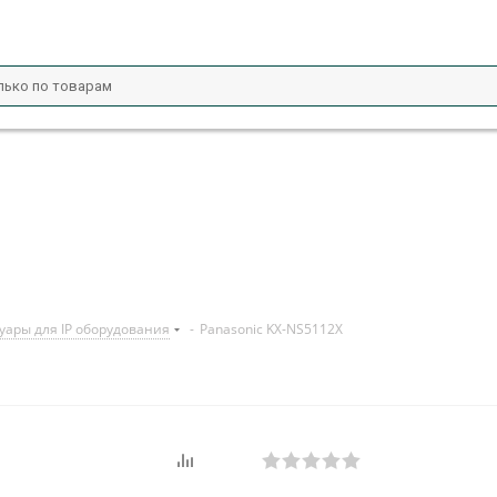
уары для IP оборудования
-
Panasonic KX-NS5112X