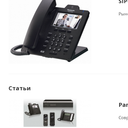
SI
Рын
Статьи
Pa
Сов