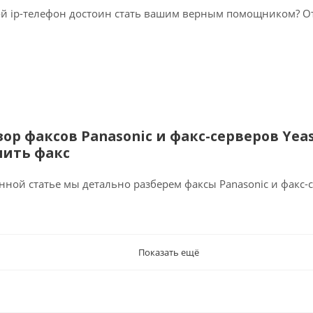
й ip-телефон достоин стать вашим верным помощником? Отв
зор факсов Panasonic и факс-серверов Yea
пить факс
нной статье мы детально разберем факсы Panasonic и факс-с
Показать ещё