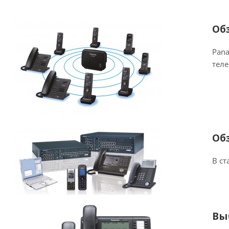
Об
Pana
тел
Об
В ст
Вы