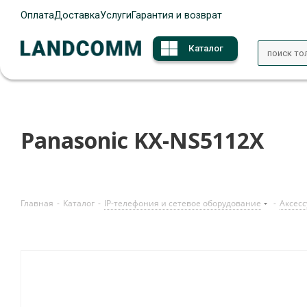
Оплата
Доставка
Услуги
Гарантия и возврат
Каталог
Panasonic KX-NS5112X
Главная
-
Каталог
-
IP-телефония и сетевое оборудование
-
Аксесс