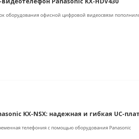
P-видеотелефон Panasonic KX-HDV430
ок оборудования офисной цифровой видеосвязи пополнилс
nasonic KX-NSX: надежная и гибкая UC-пл
ременная телефония с помощью оборудования Panasonic