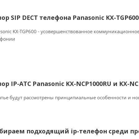
зор SIP DECT телефона Panasonic KX-TGP600
sonic KX-TGP600 - усовершенствованное коммуникационное
ефонии
зор IP-АТС Panasonic KX-NCP1000RU и KX-N
атье будут рассмотрены принципиальные особенности и но
бираем подходящий ip-телефон среди пре