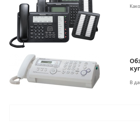
Како
Об
ку
В да