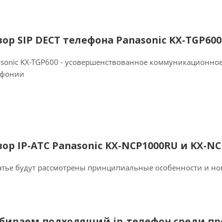
зор SIP DECT телефона Panasonic KX-TGP600
sonic KX-TGP600 - усовершенствованное коммуникационное
ефонии
зор IP-АТС Panasonic KX-NCP1000RU и KX-N
атье будут рассмотрены принципиальные особенности и но
бираем подходящий ip-телефон среди пре