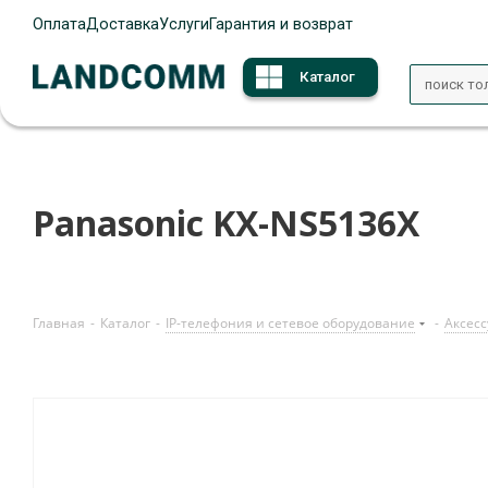
Оплата
Доставка
Услуги
Гарантия и возврат
Каталог
Panasonic KX-NS5136X
Главная
-
Каталог
-
IP-телефония и сетевое оборудование
-
Аксесс