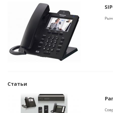
SI
Рын
Статьи
Pa
Сов