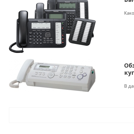
Како
Об
ку
В да