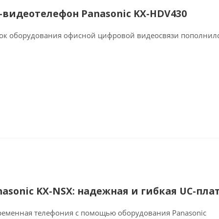
P-видеотелефон Panasonic KX-HDV430
ок оборудования офисной цифровой видеосвязи пополнилс
nasonic KX-NSX: надежная и гибкая UC-пл
ременная телефония с помощью оборудования Panasonic