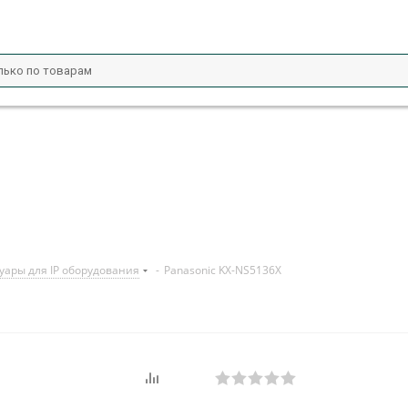
уары для IP оборудования
-
Panasonic KX-NS5136X