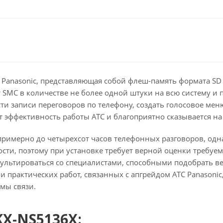
 Panasonic
, представляющая собой флеш-память формата S
от SMC в количестве не более одной штуки на всю систему 
ти записи переговоров по телефону, создать голосовое ме
ет эффективность работы АТС и благоприятно сказывается н
 примерно до четырехсот часов телефонных разговоров, одн
ти, поэтому при установке требует верной оценки требуем
сультироваться со специалистами, способными подобрать в
практических работ, связанных с апгрейдом АТС Panasoni
мы связи.
KX-NS5136X: