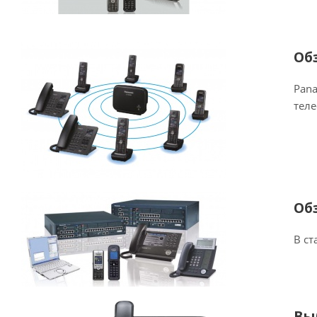
Об
Pana
тел
Об
В ст
Вы